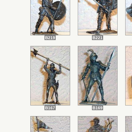
B219
B221
B167
B169