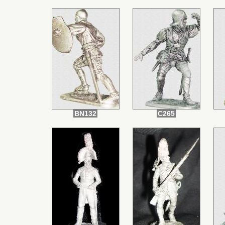
BN132
С265