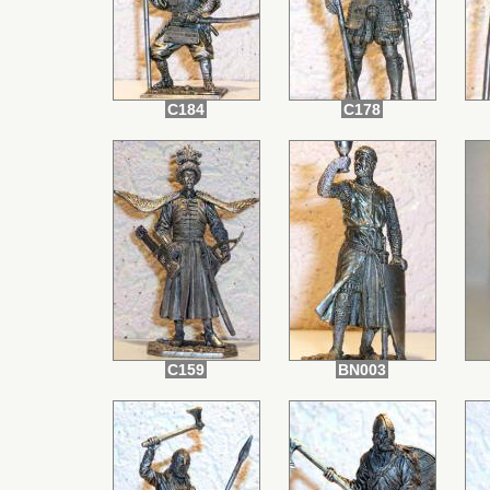
C184
C178
C159
BN003