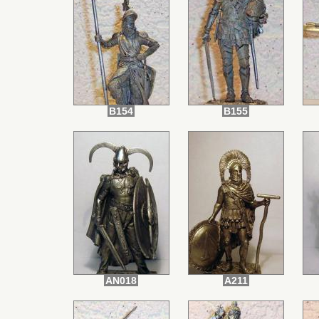
B154
B155
AN018
A211