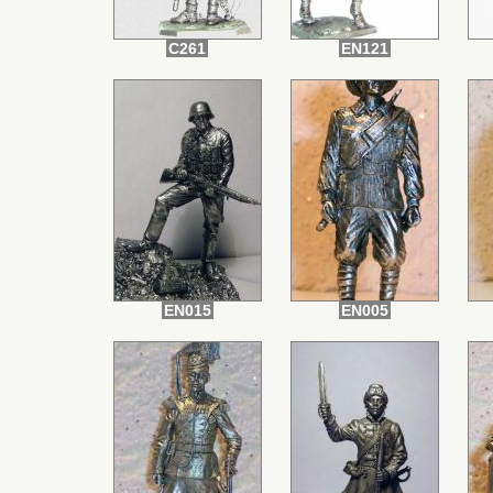
C261
EN121
EN015
EN005