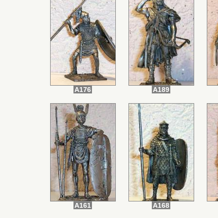
A176
A189
A161
A168