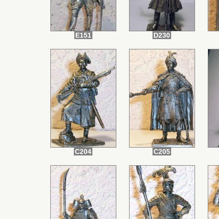
E151
D230
C204
C205